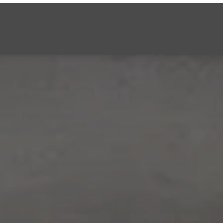
Genau Ihre Küche
Leistungen
Warum wir
Shop
Sale %
News
Kontakt