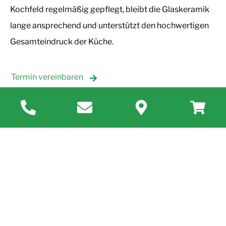
Kochfeld regelmäßig gepflegt, bleibt die Glaskeramik
lange ansprechend und unterstützt den hochwertigen
Gesamteindruck der Küche.
Termin vereinbaren
Sicherheit und
Energieaspekte von
Cerankochfeldern
Cerankochfelder verfügen in der Regel über mehrere
Sicherheitsfunktionen. Restwärmeanzeigen