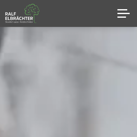
Genau Ihre Küche
Leistungen
Warum wir
Shop
Sale %
News
Kontakt