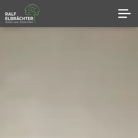
Genau Ihre Küche
Leistungen
Warum wir
Shop
Sale %
News
Kontakt